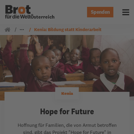
Spenden
Menü 
Österreich
Unsere Arbeit
Kenia: Bildung statt Kinderarbeit
Kenia
Hope for Future
Hoffnung für Familien, die von Armut betroffen
sind, gibt das Projekt "Hope for Future" in