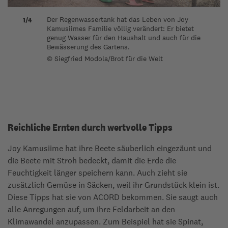
Der Regenwassertank hat das Leben von Joy
Früher war sie, genauso wie die anderen Frauen
Jetzt kann sie diese Zeit ihren Gemüsebeeten
Die Kinder sind jetzt gesünder. Sie haben genug
1/4
2/4
3/4
4/4
Kamusiimes Familie völlig verändert: Er bietet
im Dorf, täglich sechs Stunden lang damit
widmen - und diese auch ausreichend
sauberes Wasser und gesunde Mahlzeiten. Ihre
genug Wasser für den Haushalt und auch für die
beschäftigt, Wasser zu holen.
bewässern. Auch hat sie vieles dazugelernt, zum
Schulerfolge haben sich stark verbessert. Die
Bewässerung des Gartens.
Beispiel wie sie in Zeiten des Klimawandels die
Chancen stehen gut, dass ihre Berufswünsche,
© Siegfried Modola/Brot für die Welt
Felder optimal anlegt. So erzielt sie reiche
Lehrerin und Arzt, in Erfüllung gehen können.
© Siegfried Modola/Brot für die Welt
Ernten.
© Siegfried Modola/Brot für die Welt
© Siegfried Modola/Brot für die Welt
Reichliche Ernten durch wertvolle Tipps
Joy Kamusiime hat ihre Beete säuberlich eingezäunt und
die Beete mit Stroh bedeckt, damit die Erde die
Feuchtigkeit länger speichern kann. Auch zieht sie
zusätzlich Gemüse in Säcken, weil ihr Grundstück klein ist.
Diese Tipps hat sie von ACORD bekommen. Sie saugt auch
alle Anregungen auf, um ihre Feldarbeit an den
Klimawandel anzupassen. Zum Beispiel hat sie Spinat,