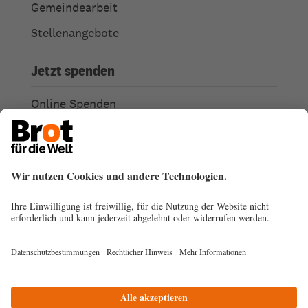
Gemeindearbeit
Stellenangebote
Jetzt spenden
Online Spenden
Weitere Spendenmöglichkeiten
Ich habe Fragen zu meiner Spende
Spendengütesiegel
Transparenz
Spendenabsetzbarkeit
© 2026