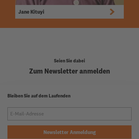
Jane Kituyi
Josephine Taurus
Le Silialath
Yuri Z.
Seien Sie dabei
Zum Newsletter anmelden
Bleiben Sie auf dem Laufenden