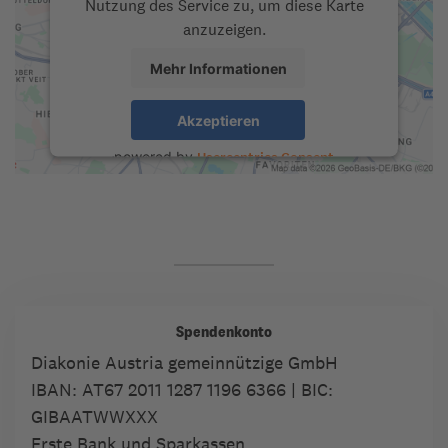
Nutzung des Service zu, um diese Karte
anzuzeigen.
Mehr Informationen
Akzeptieren
powered by
Usercentrics Consent
Management Platform
Spendenkonto
Diakonie Austria gemeinnützige GmbH
IBAN:
AT67 2011 1287 1196 6366
| BIC:
GIBAATWWXXX
Erste Bank und Sparkassen