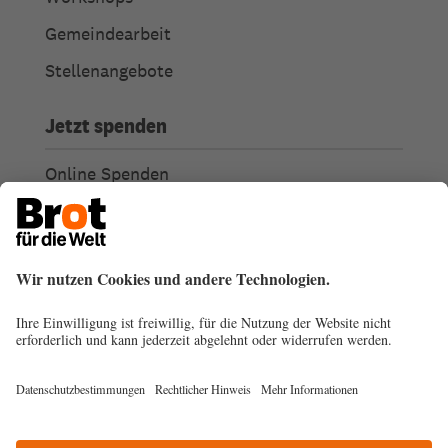
Gemeindearbeit
Stellenangebote
Jetzt spenden
Online Spenden
Weitere Spendenmöglichkeiten
Ich habe Fragen zu meiner Spende
Spendengütesiegel
Transparenz
Spendenabsetzbarkeit