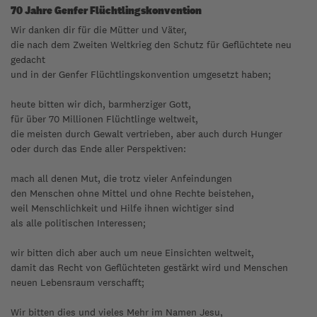
70 Jahre Genfer Flüchtlingskonvention
Wir danken dir für die Mütter und Väter,
die nach dem Zweiten Weltkrieg den Schutz für Geflüchtete neu
gedacht
und in der Genfer Flüchtlingskonvention umgesetzt haben;
heute bitten wir dich, barmherziger Gott,
für über 70 Millionen Flüchtlinge weltweit,
die meisten durch Gewalt vertrieben, aber auch durch Hunger
oder durch das Ende aller Perspektiven:
mach all denen Mut, die trotz vieler Anfeindungen
den Menschen ohne Mittel und ohne Rechte beistehen,
weil Menschlichkeit und Hilfe ihnen wichtiger sind
als alle politischen Interessen;
wir bitten dich aber auch um neue Einsichten weltweit,
damit das Recht von Geflüchteten gestärkt wird und Menschen
neuen Lebensraum verschafft;
Wir bitten dies und vieles Mehr im Namen Jesu,