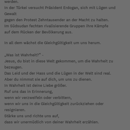
werden.
In der Türkei versucht Präsident Erdogan, sich mit Lügen und
Gewalt
gegen den Protest Zehntausender an der Macht zu halten.
Im Südsudan fechten rivalisierende Gruppen ihre Kämpfe
auf dem Rücken der Bevölkerung aus.
In all dem wächst die Gleichgültigkeit um uns herum.
„Was ist Wahrheit?“ -
Jesus, du bist in diese Welt gekommen, um die Wahrheit zu
bezeugen.
Das Leid und der Hass und die Lügen in der Welt sind real.
Aber du nimmst sie auf dich, um uns zu dienen.
In Wahrheit ist deine Liebe größer.
Ruf uns das in Erinnerung,
wenn wir verzweifeln oder verbittern,
wenn wir uns in die Gleichgültigkeit zurückziehen oder
resignieren.
Stärke uns und richte uns auf,
dass wir unermüdlich von deiner Wahrheit erzählen.