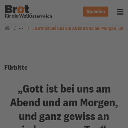
Spenden
Menü 
Österreich
Gemeindearbeit
Fürbitten
„Gott ist bei uns am Abend und am Morgen, und 
Fürbitte
„Gott ist bei uns am
Abend und am Morgen,
und ganz gewiss an