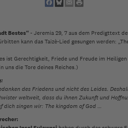
adt Bestes“
- Jeremia 29, 7 aus dem Predigttext d
rbitten kann das Taizè-Lied gesungen werden: „Th
es ist Gerechtigkeit, Friede und Freude im Heilige
in uns die Tore deines Reiches.)
g:
edanken des Friedens und nicht des Leides. Deshalb
hwister weltweit, dass du ihnen Zukunft und Hoffn
f dich singen wir: The kingdom of God …
recher:
ischen Insel Sulawesi
haben durch das schwere 