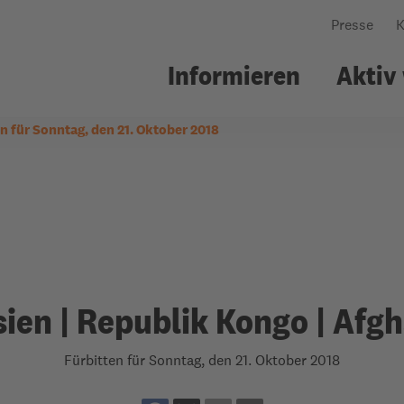
Presse
K
Informieren
Aktiv
n für Sonntag, den 21. Oktober 2018
nsere Arbeit
ildungsarbeit
Über uns
Gemeindearbeit
Wo wir arbeiten
Workshops
Was uns leitet
Kollekte
Wie wir arbeiten
Welttellerfeld
Personen & Struktu
Gemeindematerial
Netzwerke
Fürbitten
ien | Republik Kongo | Afg
Jahresbericht
Evangelische
Fürbitten für Sonntag, den 21. Oktober 2018
Erwachsenenbildun