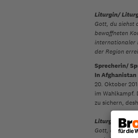
Liturgin/ Litur
Gott, du siehst
bewaffneten Kon
internationaler
der Region erre
Sprecherin/ Sp
In Afghanistan
20. Oktober 201
im Wahlkampf. Di
zu sichern, des
Liturgin/ Litur
Gott, du weißt 