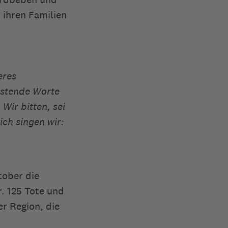
 ihren Familien
eres
östende Worte
Wir bitten, sei
ich singen wir:
tober die
. 125 Tote und
er Region, die