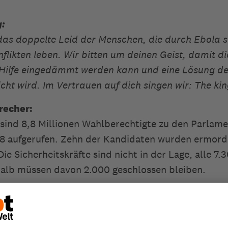
g:
 das doppelte Leid der Menschen, die durch Ebola s
flikten leben. Wir bitten um deinen Geist, damit di
 Hilfe eingedämmt werden kann und eine Lösung der
icht wird. Im Vertrauen auf dich singen wir: The k
recher:
sind 8,8 Millionen Wahlberechtigte zu den Parlam
8 aufgerufen. Zehn der Kandidaten wurden ermorde
e Sicherheitskräfte sind nicht in der Lage, alle 7.
halb müssen davon 2.000 geschlossen bleiben.
g:
wie lebensgefährlich es für Menschen in Afghanistan