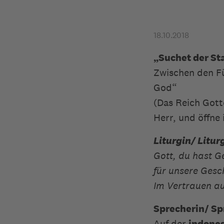
18.10.2018
„Suchet der St
Zwischen den Fü
God“
(Das Reich Gott
Herr, und öffne 
Liturgin/ Litur
Gott, du hast G
für unsere Gesc
Im Vertrauen au
Sprecherin/ Sp
Auf der
indones