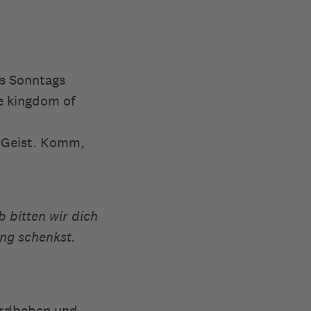
es Sonntags
e kingdom of
n Geist. Komm,
 bitten wir dich
ung schenkst.
Erdbeben und