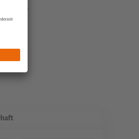
 schützende
r das Land
od …
haft