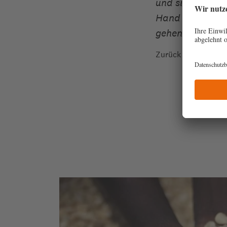
und sich zur Wah
Hand über die M
gehen wollen. I
Zurück
re
elfen, wo