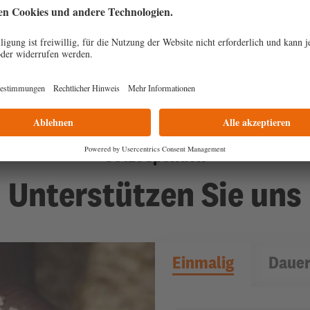
l aufstellen zu lassen. Wir bitten, halte du deine
enschen, die verantwortlich Wege des Friedens fü
m Vertrauen auf dich singen wir: The kingdom of G
Jetzt spenden
Unterstützen Sie uns
Einmalig
Dauer