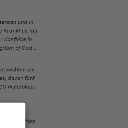
terben und in
e Krankheit mit
 Konflikte in
ingdom of God …
entswahlen am
t, davon fünf
300 Wahllokale
 ist zu wählen