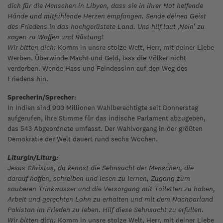
dich für die Menschen in Libyen, dass sie in ihrer Not helfende
Hände und mitfühlende Herzen empfangen. Sende deinen Geist
des Friedens in das hochgerüstete Land. Uns hilf laut ‚Nein‘ zu
sagen zu Waffen und Rüstung!
Wir bitten dich:
Komm in unsre stolze Welt, Herr, mit deiner Liebe
Werben. Überwinde Macht und Geld, lass die Völker nicht
verderben. Wende Hass und Feindessinn auf den Weg des
Friedens hin.
Sprecherin/Sprecher:
In Indien sind 900 Millionen Wahlberechtigte seit Donnerstag
aufgerufen, ihre Stimme für das indische Parlament abzugeben,
das 543 Abgeordnete umfasst. Der Wahlvorgang in der größten
Demokratie der Welt dauert rund sechs Wochen.
Liturgin/Liturg:
Jesus Christus, du kennst die Sehnsucht der Menschen, die
darauf hoffen, schreiben und lesen zu lernen, Zugang zum
sauberen Trinkwasser und die Versorgung mit Toiletten zu haben,
Arbeit und gerechten Lohn zu erhalten und mit dem Nachbarland
Pakistan im Frieden zu leben. Hilf diese Sehnsucht zu erfüllen.
Wir bitten dich:
Komm in unsre stolze Welt, Herr, mit deiner Liebe