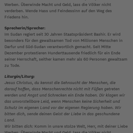
Werben. Überwinde Macht und Geld, lass die Völker nicht
verderben. Wende Hass und Feindessinn auf den Weg des
Friedens hin.
Sprecherin/Sprecher:
Im Sudan regiert seit 30 Jahren Staatspräsident Bashir. Er wird
besonders für den gewaltsamen Tod von Millionen Menschen in
Darfur und Süd-Sudan verantwortlich gemacht. Seit Mitte
Dezember protestieren Hunderttausende friedlich für ein Ende
seiner Herrschaft, seither kamen mehr als 60 Personen gewaltsam
zu Tode.
Liturgin/Liturg:
Jesus Christus, du kennst die Sehnsucht der Menschen, die
darauf hoffen, dass Menschenrechte nicht mit Füßen getreten
werden und Angst und Schrecken ein Ende haben. Dir klagen wir
das unvorstellbare Leid, wenn Menschen keine Sicherheit und
Schutz im eigenen Land vor der eigenen Regierung haben. Wir
bitten dich, sende deinen Geist der Liebe in das geschundene
Land.
Wir bitten dich:
Komm in unsre stolze Welt, Herr, mit deiner Liebe
Werben. Überwinde Macht und Geld, lass die Völker nicht