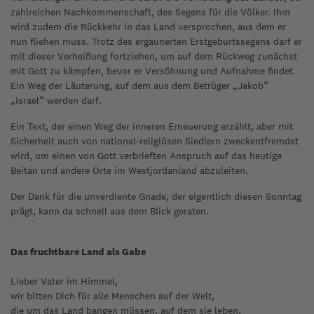
zahlreichen Nachkommenschaft, des Segens für die Völker. Ihm
wird zudem die Rückkehr in das Land versprochen, aus dem er
nun fliehen muss. Trotz des ergaunerten Erstgeburtssegens darf er
mit dieser Verheißung fortziehen, um auf dem Rückweg zunächst
mit Gott zu kämpfen, bevor er Versöhnung und Aufnahme findet.
Ein Weg der Läuterung, auf dem aus dem Betrüger „Jakob“
„Israel“ werden darf.
Ein Text, der einen Weg der inneren Erneuerung erzählt, aber mit
Sicherheit auch von national-religiösen Siedlern zweckentfremdet
wird, um einen von Gott verbrieften Anspruch auf das heutige
Beitan und andere Orte im Westjordanland abzuleiten.
Der Dank für die unverdiente Gnade, der eigentlich diesen Sonntag
prägt, kann da schnell aus dem Blick geraten.
Das fruchtbare Land als Gabe
Lieber Vater im Himmel,
wir bitten Dich für alle Menschen auf der Welt,
die um das Land bangen müssen, auf dem sie leben,