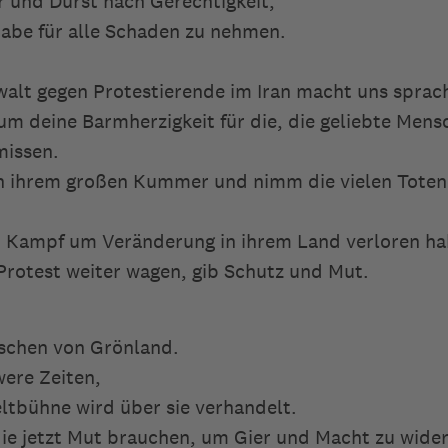
 und Durst nach Gerechtigkeit,
habe für alle Schaden zu nehmen.
walt gegen Protestierende im Iran macht uns sprac
 um deine Barmherzigkeit für die, die geliebte Mens
missen.
in ihrem großen Kummer und nimm die vielen Toten
m Kampf um Veränderung in ihrem Land verloren ha
Protest weiter wagen, gib Schutz und Mut.
nschen von Grönland.
were Zeiten,
ltbühne wird über sie verhandelt.
 die jetzt Mut brauchen, um Gier und Macht zu wide