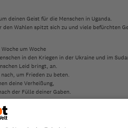
 um deinen Geist für die Menschen in Uganda.
or den Wahlen spitzt sich zu und viele befürchten G
ir Woche um Woche
enschen in den Kriegen in der Ukraine und im Suda
nschen Leid bringt, an.
t nach, um Frieden zu beten.
hen deine Verheißung,
nach der Fülle deiner Gaben.
 haben,
lle der Freude und der Stärkung für andere werden
 um deinen Geist dazu.