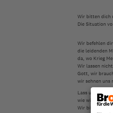
Wir bitten dich
Die Situation v
Wir befehlen d
die leidenden M
da, wo Krieg Me
Wir lassen nich
Gott, wir brauc
wir sehnen uns 
Lass uns Ideen
wie wir zur Que
Wir bitten dich