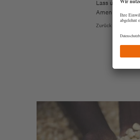
Lass unsere Que
Amen
Zurück
re
elfen, wo