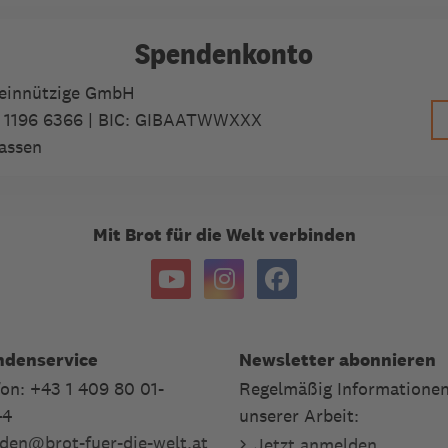
Spendenkonto
meinnützige GmbH
 1196 6366
| BIC: GIBAATWWXXX
assen
Mit Brot für die Welt verbinden
ndenservice
Newsletter abonnieren
fon: +43 1 409 80 01-
Regelmäßig Informationen
44
unserer Arbeit:
den
@
brot-fuer-die-welt.at
Jetzt anmelden