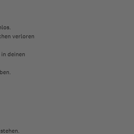
hlos.
chen verloren
 in deinen
ben.
rstehen.