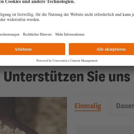
llen leuchten und fließen und lass uns handeln!
Jetzt spenden
Unterstützen Sie uns
Einmalig
Dauer