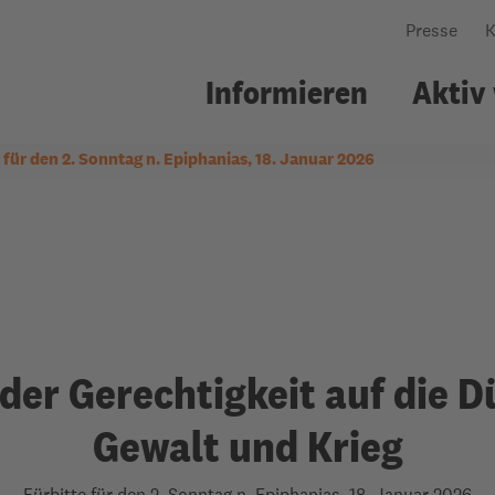
Presse
K
Informieren
Aktiv
 für den 2. Sonntag n. Epiphanias, 18. Januar 2026
nsere Arbeit
ildungsarbeit
Über uns
Gemeindearbeit
Wo wir arbeiten
Workshops
Was uns leitet
Kollekte
Wie wir arbeiten
Welttellerfeld
Personen & Struktu
Gemeindematerial
Netzwerke
Fürbitten
der Gerechtigkeit auf die D
Jahresbericht
Evangelische
Gewalt und Krieg
Erwachsenenbildun
Fürbitte für den 2. Sonntag n. Epiphanias, 18. Januar 2026