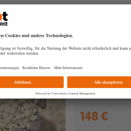
Unterstützen Sie uns
Einmalig
Dauer
50 €
148 €