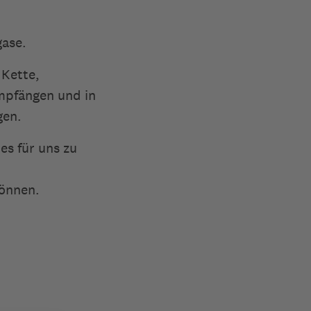
gase.
 Kette,
mpfängen und in
gen.
es für uns zu
können.