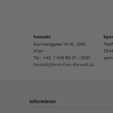
Kontakt
Spe
Garnisongasse 14-16, 1090
Tele
Wien
354
Tel.: +43 1 409 80 01 - 3001
spen
kontakt
@
brot-fuer-die-welt.at
Informieren