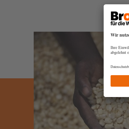
re
elfen, wo