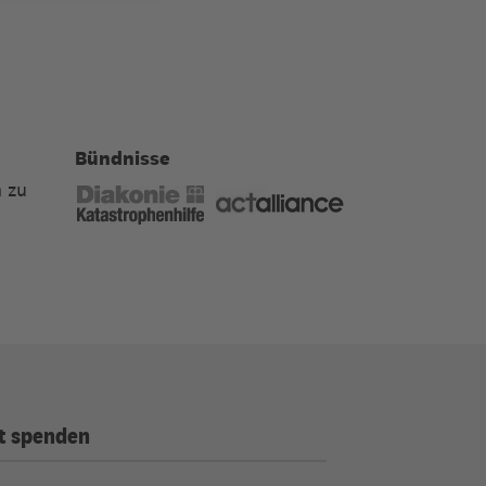
Bündnisse
 zu
t spenden