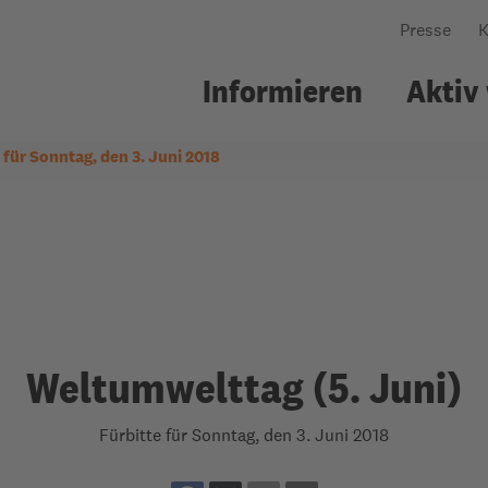
Presse
K
Informieren
Aktiv
 für Sonntag, den 3. Juni 2018
nsere Arbeit
ildungsarbeit
Über uns
Gemeindearbeit
Wo wir arbeiten
Workshops
Was uns leitet
Kollekte
Wie wir arbeiten
Welttellerfeld
Personen & Struktu
Gemeindematerial
Netzwerke
Fürbitten
Weltumwelttag (5. Juni)
Jahresbericht
Evangelische
Fürbitte für Sonntag, den 3. Juni 2018
Erwachsenenbildun