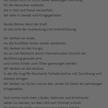
Wir bitten Dich im Licht dieser lebendigen Hoffnung
für die Menschen weltweit,
die in Not und Elend verzweifeln.
Sei nahe in Gewalt und Kriegsgebieten.
Sende Deinen Geist der Kraft
an alle Orte der Ausbeutung und Unterdrückung.
Wir denken an Israel,
wo die Konflikte immer wieder eskalieren.
Wir denken an den Kongo,
wo so viel Reichtum durch internationales Unrecht der
Bevölkerung geraubt wird
und schon Kinder zum Töten gezwungen werden.
Wir denken an die Ukraine,
in der die Angriffe Russlands fortwährend so viel Zerstörung und
Sterben bringen.
Wir denken an Syrien und an den Jemen im Elend der jahrelangen
Kriegswellen.
Und immer noch mehr Länder, Nationen und Kontinente
wären zu nennen, wo das Leid zum Himmel schreit.
Du siehst die Opfer, wie sie nur in Lumpen gehüllt,