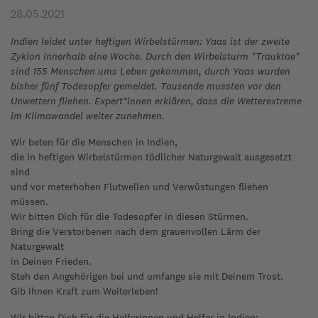
28.05.2021
Indien leidet unter heftigen Wirbelstürmen: Yaas ist der zweite
Zyklon innerhalb eine Woche. Durch den Wirbelsturm "Trauktae"
sind 155 Menschen ums Leben gekommen, durch Yaas wurden
bisher fünf Todesopfer gemeldet. Tausende mussten vor den
Unwettern fliehen. Expert*innen erklären, dass die Wetterextreme
im Klimawandel weiter zunehmen.
Wir beten für die Menschen in Indien,
die in heftigen Wirbelstürmen tödlicher Naturgewalt ausgesetzt
sind
und vor meterhohen Flutwellen und Verwüstungen fliehen
müssen.
Wir bitten Dich für die Todesopfer in diesen Stürmen.
Bring die Verstorbenen nach dem grauenvollen Lärm der
Naturgewalt
in Deinen Frieden.
Steh den Angehörigen bei und umfange sie mit Deinem Trost.
Gib ihnen Kraft zum Weiterleben!
Wir bitten Dich für die Helferinnen und Helfer in Indien: