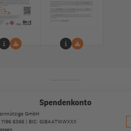
Spendenkonto
meinnützige GmbH
 1196 6366
| BIC: GIBAATWWXXX
assen