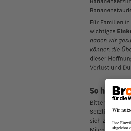
Bananensetzlin
Bananenstaude
Für Familien i
wichtiges
Ein
haben wir gesu
können die Übe
dieser Hoffnun
Verlust und Du
So hilft Ih
Bitte tragen Si
Setzlingen und 
sich
zu Ostern 
Milch sind ebe