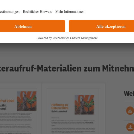
teraufruf-Materialien zum Mitneh
Wei