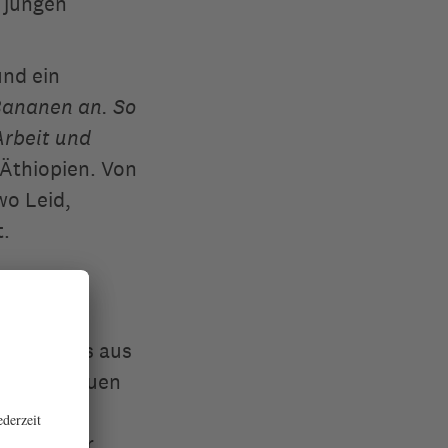
 jungen
nd ein
Bananen an. So
Arbeit und
Äthiopien. Von
wo Leid,
t.
dabei, dass aus
in Not freuen
er und die
len. Jeder