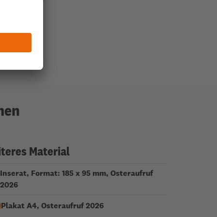
men
teres Material
Inserat, Format: 185 x 95 mm, Osteraufruf
2026
Plakat A4, Osteraufruf 2026