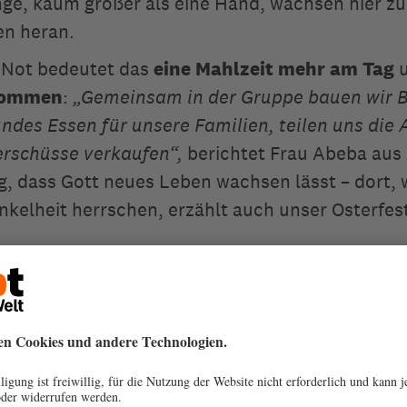
ge, kaum größer als eine Hand, wachsen hier zu
n heran.
n Not bedeutet das
eine Mahlzeit mehr am Tag
u
kommen
:
„Gemeinsam in der Gruppe bauen wir 
ndes Essen für unsere Familien, teilen uns die 
rschüsse verkaufen“,
berichtet Frau Abeba aus 
g, dass Gott neues Leben wachsen lässt – dort, 
nkelheit herrschen, erzählt auch unser Osterfes
re Pfarrgemeinde!
e Zuversicht mit uns in die Welt. Und helfen Sie 
Saatgut wieder eine reiche Ernte wird.
Familien 
auch sehr über Hühner oder Schafe. Denn die Ei
nfalls wertvolle Nahrungs- und Einkommensquel