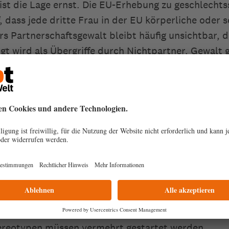
ist die Lage ernst. Die EU-Erhebung zu geschlechts
, dass jede dritte Frau in der EU körperliche oder 
s Partnerschaftsgewalt bleibt häufig unsichtbar, d
igt wird als Übergriffe durch Nichtpartner. Gewalt 
en Raum – wird nach wie vor zu oft verharmlost oder
die Politik
olitischer Instabilität, wirtschaftlicher Krisen und a
st es umso dringender, entschlossene politische 
 fordern Diakonie und Brot für die Welt, dass „auf 
nd wirksame Maßnahmen zum Schutz von Frauen 
n, sowie dass Frauenrechts- und Frauenschutzeinr
ker unterstützt werden.“ Auch Bildungsoffensiven 
ereotypen müssen vermehrt gestartet werden.