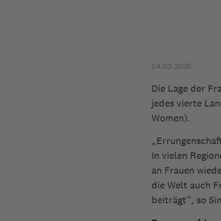
04.03.2026
Die Lage der Fr
jedes vierte La
Women).
„Errungenschaf
In vielen Regio
an Frauen wieder
die Welt auch F
beiträgt“, so Si