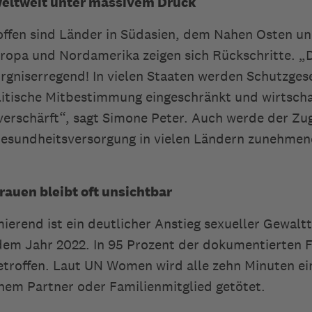
eltweit unter massivem Druck
ffen sind Länder in Südasien, dem Nahen Osten und
ropa und Nordamerika zeigen sich Rückschritte. „
orgniserregend! In vielen Staaten werden Schutzges
itische Mitbestimmung eingeschränkt und wirtscha
verschärft“, sagt Simone Peter. Auch werde der Zu
Gesundheitsversorgung in vielen Ländern zunehme
rauen bleibt oft unsichtbar
ierend ist ein deutlicher Anstieg sexueller Gewaltt
 dem Jahr 2022. In 95 Prozent der dokumentierten F
roffen. Laut UN Women wird alle zehn Minuten ein
em Partner oder Familienmitglied getötet.