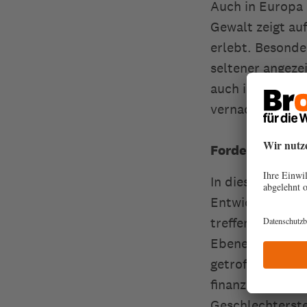
Auch in Europa 
Gewalt zeigt auf
erlebt. Besonder
seltener angeze
auch im digital
vernachlässigt.
Forderungen an 
In dieser Zeit p
Entwicklungen i
treffen. Deshalb
Ebene rasche u
getroffen werde
finanziell stär
Geschlechterst