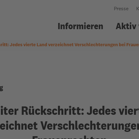
Presse
K
Informieren
Aktiv
ritt: Jedes vierte Land verzeichnet Verschlechterungen bei Frau
nsere Arbeit
ildungsarbeit
Über uns
Gemeindearbeit
Wo wir arbeiten
Workshops
Was uns leitet
Kollekte
g
Wie wir arbeiten
Welttellerfeld
Personen & Struktu
Gemeindematerial
Netzwerke
Fürbitten
ter Rückschritt: Jedes vie
Jahresbericht
Evangelische
eichnet Verschlechterunge
Erwachsenenbildun