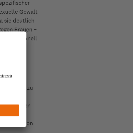
spezifischer
sexuelle Gewalt
a sie deutlich
gegen Frauen –
 institutionell
utoritärer
Maßnahmen zu
politischer
und Mädchen
ichtungen
zum Abbau von