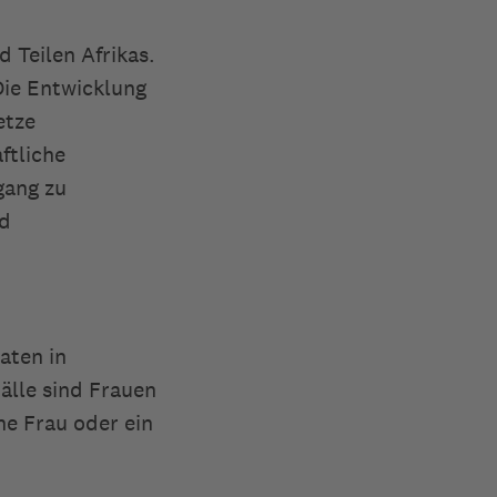
 Teilen Afrikas.
Die Entwicklung
etze
ftliche
gang zu
nd
aten in
älle sind Frauen
e Frau oder ein