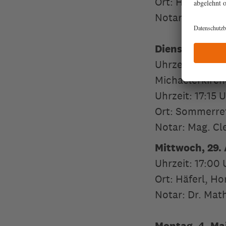
Ort: Haus der
Notar: Mag. M
Dienstag, 28. 
Uhrzeit: 16:3
Michaelerkirch
Uhrzeit: 17:15
Ort: Sommerref
Notar: Mag. Cl
Mittwoch, 29.
Uhrzeit: 17:00
Ort: Häferl, H
Notar: Dr. Mat
Montag, 4. Ma