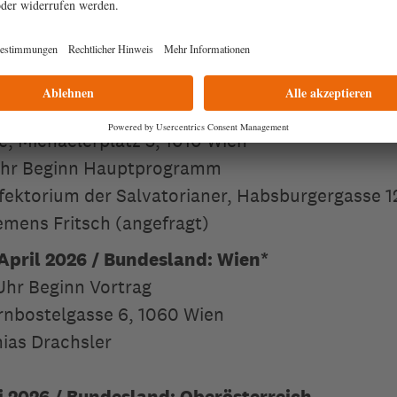
 Begegnung, Rennweg 12, 6020 Innsbruck
artin Oberhammer (angefragt)
April 2026
/ Bundesland: Wien
0 Uhr Rahmenprogramm Orgelkonzert
e, Michaelerplatz 5, 1010 Wien
 Uhr Beginn Hauptprogramm
ektorium der Salvatorianer, Habsburgergasse 1
emens Fritsch (angefragt)
 April 2026 / Bundesland: Wien*
 Uhr Beginn Vortrag
ornbostelgasse 6, 1060 Wien
hias Drachsler
i 2026 / Bundesland: Oberösterreich