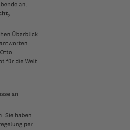
abende an.
cht,
chen Überblick
eantworten
 Otto
t für die Welt
esse an
n. Sie haben
regelung per