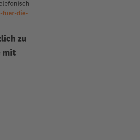
elefonisch
-fuer-die-
zlich zu
 mit