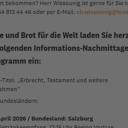
t bekommen? Herr Wissounig ist gerne für Sie t
64 813 44 46 oder per E-Mail:
ch.wissounig
@
brot
e und Brot für die Welt laden Sie her
folgenden Informations-Nachmittage
gramm ein:
-Titel: „Erbrecht, Testament und weitere
ahmen“
Bundesländern:
April 2026 / Bundesland: Salzburg
 Getränkeempfang, 17:15 Uhr Beginn Vortrag