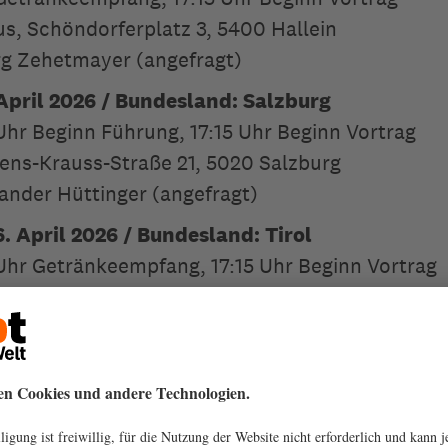
us, Schöndorferplatz 3, 5400 Hallein
rg Zehetmayer (angefragt)
April 2026 / Bundesland: Salzburg
 Uhr Beginn Führung, 17:15 Uhr Beginn Vortrag
mens-Krauss-Straße 21, 5020 Salzburg
xander Hüttinger (angefragt)
. April 2026 / Bundesland: Tirol
 Uhr Getränkeempfang, 17:15 Uhr Beginn Vortrag
, Kitzbüheler Straße 2, 6370 Reith bei Kitzbühel
thar Zimmeter (angefragt)
ril 2026 / Bundesland: Tirol
 Uhr Getränkeempfang, 17:15 Uhr Beginn Vortrag