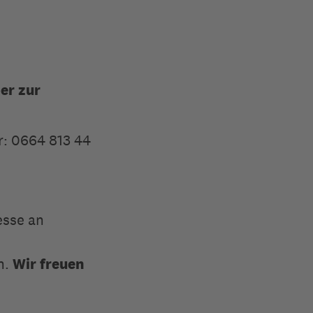
er zur
ar: 0664 813 44
esse an
n.
Wir freuen