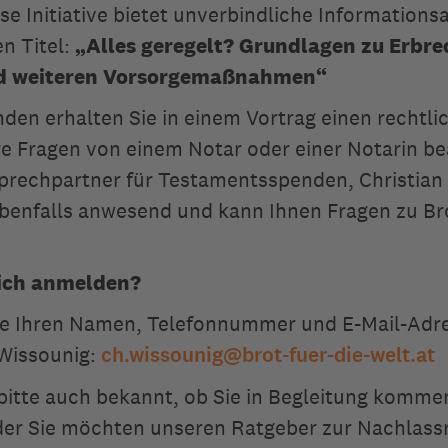
se Initiative bietet unverbindliche Informations
n Titel:
„Alles geregelt? Grundlagen zu Erbre
d weiteren Vorsorgemaßnahmen“
den erhalten Sie in einem Vortrag einen rechtli
e Fragen von einem Notar oder einer Notarin b
sprechpartner für Testamentsspenden, Christian
ebenfalls anwesend und kann Ihnen Fragen zu Bro
ich anmelden?
ie Ihren Namen, Telefonnummer und E-Mail-Adr
 Wissounig:
ch.wissounig
@
brot-fuer-die-welt.at
bitte auch bekannt, ob Sie in Begleitung komme
er Sie möchten unseren Ratgeber zur Nachlass