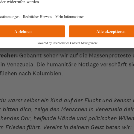
ie Kraft, sich unerschrocken Tag und Nacht einzu
rütteln, damit auch wir beginnen, das Nötige zu t
ten wir: Lass uns in deinem Namen, Herr, die nötig
ut, voll Glauben, Herr, mit dir zu Menschen zu wer
ela verschärft Not der Menschen
recher:
Gebannt sehen wir auf die Massenproteste 
 in Venezuela. Die humanitäre Notlage verschärft s
fliehen nach Kolumbien.
 du warst selbst ein Kind auf der Flucht und kennst
 bitten dich, zeige den Menschen in Venezuela de
ehendes Ohr, helfende Hände und politischen Willen
m Frieden führt.
Vereint in deinem Geist beten wir: 