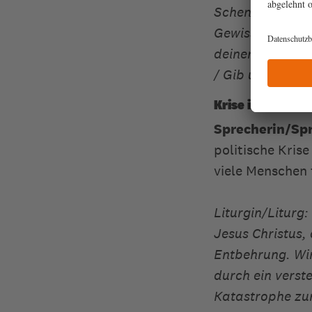
Schenke ihnen d
Gewissen wachzu
deinem Geist be
/ Gib uns den M
Krise in Venezu
Sprecherin/Sp
politische Krise
viele Menschen 
Liturgin/Liturg:
Jesus Christus,
Entbehrung. Wir
durch ein verst
Katastrophe zu