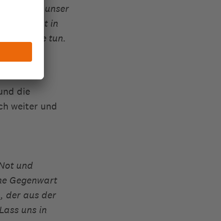
setzen und unser
un. Vereint in
en Schritte tun.
den.
und die
ich weiter und
 Not und
ine Gegenwart
, der aus der
Lass uns in