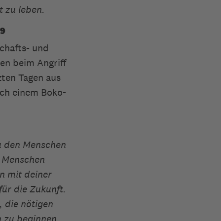
t zu leben.
19
chafts- und
en beim Angriff
zten Tagen aus
ach einem Boko-
zu den Menschen
e Menschen
en mit deiner
für die Zukunft.
, die nötigen
n zu beginnen.