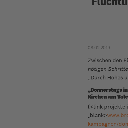
Flüchtl
08.02.2019
Zwischen den Fü
nötigen Schritte
„Durch Hohes un
„Donnerstags in
Kirchen am Vale
(
<link projekte
_blank>
www.brot
kampagnen/donn