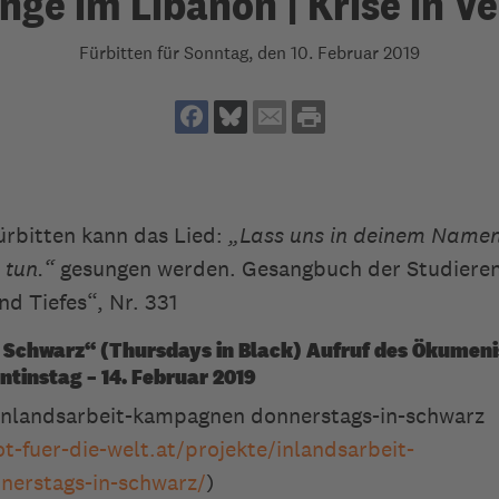
inge im Libanon | Krise in V
Fürbitten für Sonntag, den 10. Februar 2019
rbitten kann das Lied:
„
Lass uns in deinem Namen,
 tun.
“
gesungen werden. Gesangbuch der Studiere
d Tiefes“, Nr. 331
 Schwarz“ (Thursdays in Black) Aufruf des Ökumeni
ntinstag – 14. Februar 2019
 inlandsarbeit-kampagnen donnerstags-in-schwarz
-fuer-die-welt.at/projekte/inlandsarbeit-
erstags-in-schwarz/
)