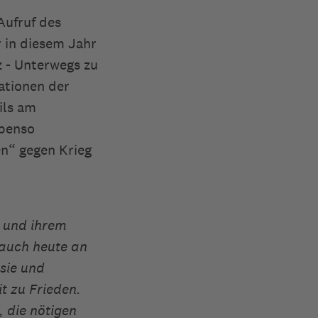
Aufruf des
 in diesem Jahr
z - Unterwegs zu
ationen der
ils am
Ebenso
en“ gegen Krieg
g und ihrem
 auch heute an
 sie und
t zu Frieden.
, die nötigen