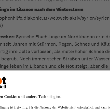
linge im Libanon nach dem Wintersturm
ophenhilfe.diakonie.at/weltweit-aktiv/syrien/syrien
ge)
echer:
Syrische Flüchtlinge im Nordlibanon erleid
r seit Jahren mit Stürmen, Regen, Schnee und Käl
rtig ihre Zelte verlassen, als meterhoher Schnee di
e begrub. Noch immer stehen Straßen unter Wasser.
inge leben im Libanon und die Not steigt, aber die
haft sinkt.
 du hast gezeigt wie Nächstenliebe und Gottesliebe
 und es keine Fremden für dich gibt. Wir bitten di
 den Flüchtlingslagern Nothelfer und Tröster durch