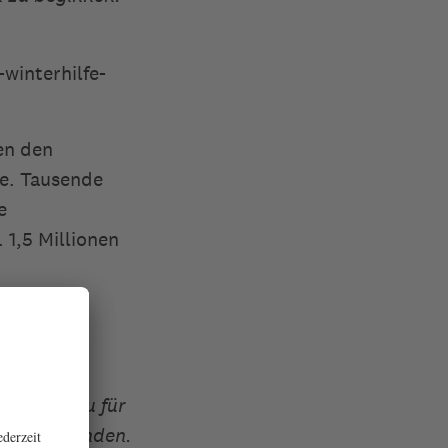
-winterhilfe-
en den
te. Tausende
e
 1,5 Millionen
ch, sei Du für
 die Helfenden.