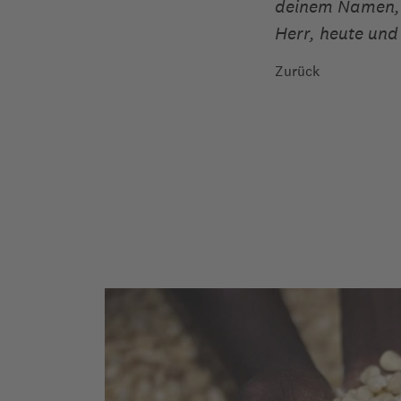
deinem Namen, H
Herr, heute un
Zurück
re
elfen, wo