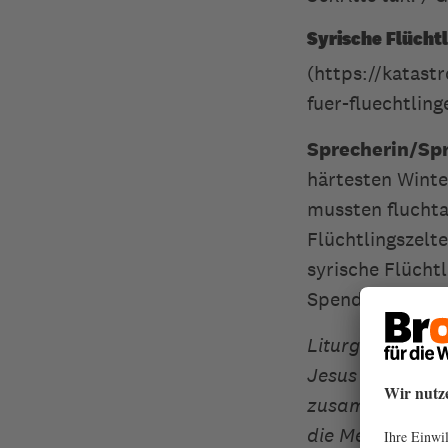
Syrische Flücht
(https://katastr
fuer-fluechtlin
Sprecherin/Spr
härtesten Winte
mussten fluchta
Flüchtlingszelt
syrische Flüchtl
Spendenbereitsc
Liturgin/Liturg:
Jesus Christus,
zusammengehören
die Menschen in