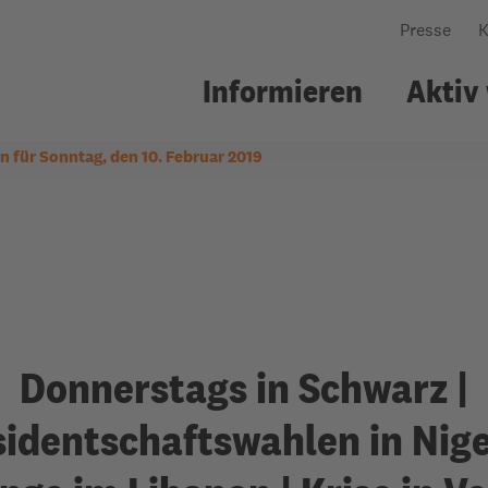
Presse
K
Informieren
Aktiv
n für Sonntag, den 10. Februar 2019
nsere Arbeit
ildungsarbeit
Über uns
Gemeindearbeit
Wo wir arbeiten
Workshops
Was uns leitet
Kollekte
Wie wir arbeiten
Welttellerfeld
Personen & Struktu
Gemeindematerial
Netzwerke
Fürbitten
Donnerstags in Schwarz |
Jahresbericht
Evangelische
identschaftswahlen in Nige
Erwachsenenbildun